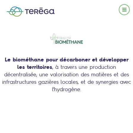
Le biométhane pour décarboner et développer
2
les territoires
, à travers une production
décentralisée, une valorisation des matières et des
2
2
infrastructures gazières locales, et de synergies avec
l’hydrogène.
Procédés
de production
Le marché en chiffres
Sur ses stockages
Décarboner les usages
Du biogaz au bioCO
Typologie
géologiques
2
des installations
Objectifs et
Raccordement au réseau
perspectives
Créer de l’économie
Sur ses équipements
Les voies de
Typologie
circulaire et locale
de surface
valorisation
Accompagnement et
des intrants
financement de projets
Sur son réseau